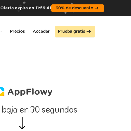
Oferta expira en
11
:
59
:
39
60% de descuento
Precios
Acceder
Prueba gratis
ne
AppFlowy
 baja en 30 segundos