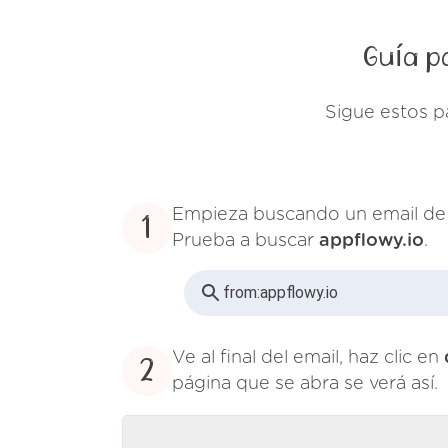
Guía p
Sigue estos p
Empieza buscando un email d
1
Prueba a buscar
appflowy.io
.
from:
appflowy.io
Ve al final del email, haz clic en
2
página que se abra se verá así.