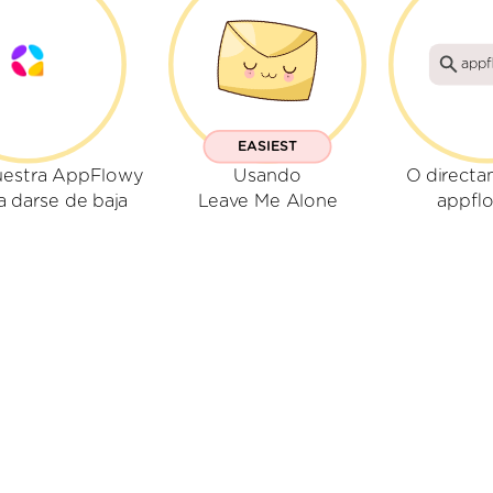
appf
EASIEST
uestra AppFlowy
Usando
O directa
a darse de baja
Leave Me Alone
appflo