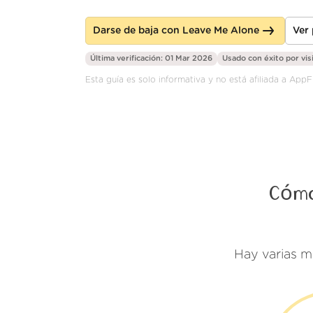
Darse de baja con Leave Me Alone
Ver
Última verificación: 01 Mar 2026
Usado con éxito por
vis
Esta guía es solo informativa y no está afiliada a AppF
Cómo
Hay varias m