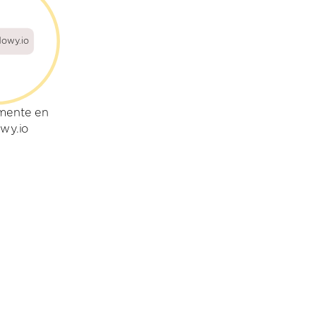
lowy.io
mente en
wy.io