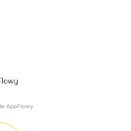
Flowy
s de AppFlowy