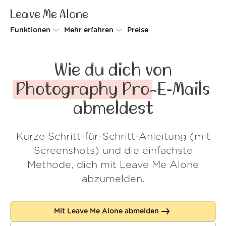
Leave Me Alone
Funktionen
Mehr erfahren
Preise
Unsubscriber
Warum Leave Me Alone
Wie du dich von
Rollups
So geht's
Photography Pro
-E‑Mails
Screener
Sicherheit
abmeldest
Spam Blocker
Kundenstimmen
Kurze Schritt-für-Schritt-Anleitung (mit
Do-not-disturb
Über uns
Screenshots) und die einfachste
FAQ
Methode, dich mit Leave Me Alone
abzumelden.
Login
Mit Leave Me Alone abmelden