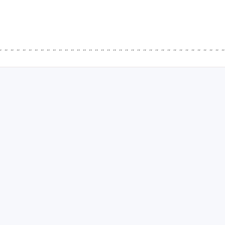
 “ “ “ “ “ “ “ “ “ “ “ “ “ “ “ “ “ “ “ “ “ “ “ “ “ “ “ “ “ “ “ “ “ “ “ “ “ 