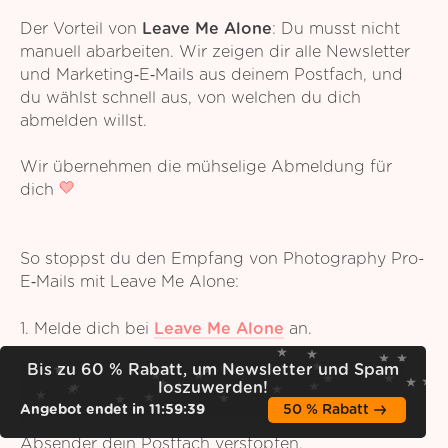
Der Vorteil von
Leave Me Alone
: Du musst nicht
manuell abarbeiten. Wir zeigen dir alle Newsletter
und Marketing‑E‑Mails aus deinem Postfach, und
du wählst schnell aus, von welchen du dich
abmelden willst.
Wir übernehmen die mühselige Abmeldung für
dich
So stoppst du den Empfang von Photography Pro-
E‑Mails mit Leave Me Alone:
1. Melde dich bei
Leave Me Alone
an.
2. Verbinde dein E‑Mail‑Konto (du kannst mehrere
Bis zu 60 % Rabatt, um Newsletter und Spam
Adressen verknüpfen).
loszuwerden!
Angebot endet in
11
:
59
:
38
50 % Rabatt
3. Schau dir die Abo‑Liste an, um zu sehen, welche
Absender dein Postfach verstopfen.