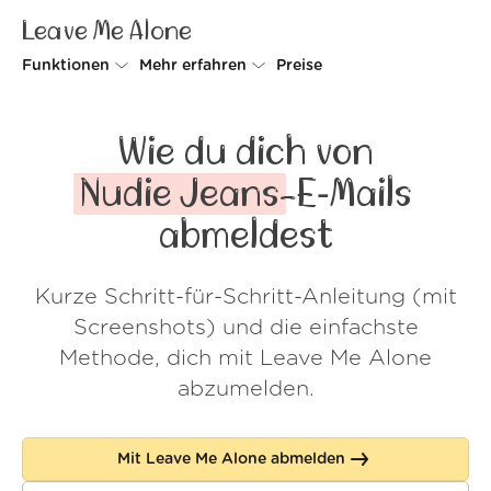
Leave Me Alone
Funktionen
Mehr erfahren
Preise
Unsubscriber
Warum Leave Me Alone
Wie du dich von
Rollups
So geht's
Nudie Jeans
-E‑Mails
Screener
Sicherheit
abmeldest
Spam Blocker
Kundenstimmen
Kurze Schritt-für-Schritt-Anleitung (mit
Do-not-disturb
Über uns
Screenshots) und die einfachste
FAQ
Methode, dich mit Leave Me Alone
abzumelden.
Login
Mit Leave Me Alone abmelden