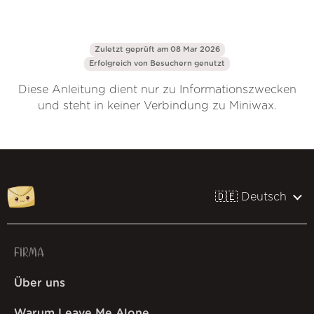
Zuletzt geprüft am 08 Mar 2026
Erfolgreich von
Besuchern genutzt
Diese Anleitung dient nur zu Informationszwecken
und steht in keiner Verbindung zu Miniwax.
🇩🇪 Deutsch
FIRMA
Über uns
Warum Leave Me Alone