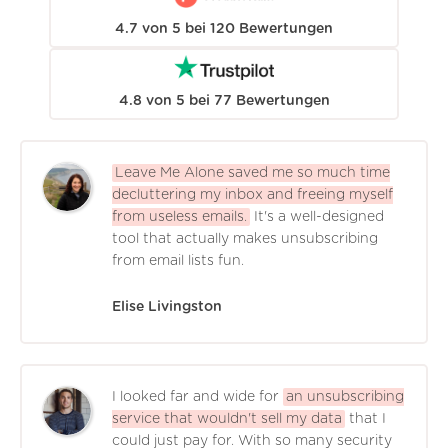
4.7
von
5
bei
120
Bewertungen
4.8
von
5
bei
77
Bewertungen
Leave Me Alone saved me so much time
decluttering my inbox and freeing myself
from useless emails.
It's a well-designed
tool that actually makes unsubscribing
from email lists fun.
Elise Livingston
I looked far and wide for
an unsubscribing
service that wouldn't sell my data
that I
could just pay for. With so many security