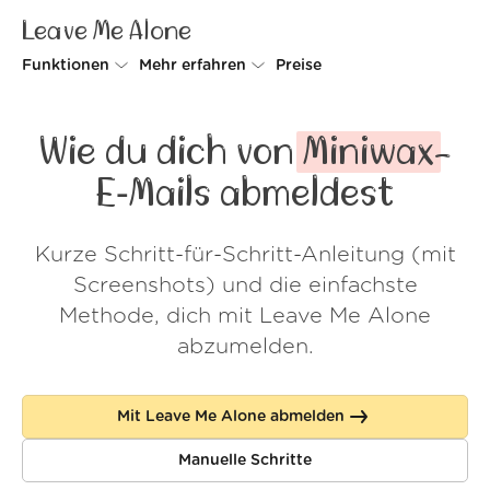
Leave Me Alone
Funktionen
Mehr erfahren
Preise
Unsubscriber
Warum Leave Me Alone
Wie du dich von
Miniwax
-
Rollups
So geht's
E‑Mails abmeldest
Screener
Sicherheit
Kurze Schritt-für-Schritt-Anleitung (mit
Spam Blocker
Kundenstimmen
Screenshots) und die einfachste
Do-not-disturb
Über uns
Methode, dich mit Leave Me Alone
abzumelden.
FAQ
Login
Mit Leave Me Alone abmelden
Manuelle Schritte