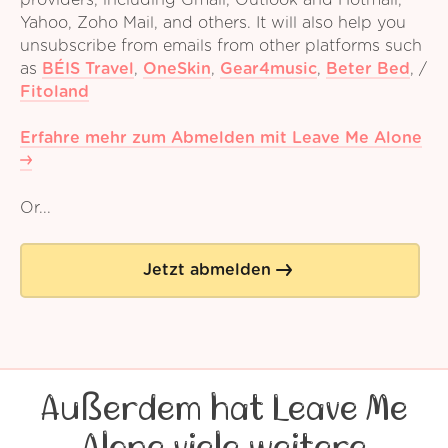
providers, including Gmail, Outlook and Hotmail,
Yahoo, Zoho Mail, and others. It will also help you
unsubscribe from emails from other platforms such
as
BÉIS Travel
,
OneSkin
,
Gear4music
,
Beter Bed
,
/
Fitoland
Erfahre mehr zum Abmelden mit Leave Me Alone
Or...
Jetzt abmelden
Außerdem hat Leave Me
Alone viele weitere