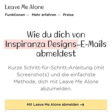
Leave Me Alone
Funktionen
Mehr erfahren
Preise
Unsubscriber
Warum Leave Me Alone
Wie du dich von
Rollups
So geht's
Inspiranza Designs
-E‑Mails
Screener
Sicherheit
abmeldest
Spam Blocker
Kundenstimmen
Kurze Schritt-für-Schritt-Anleitung (mit
Do-not-disturb
Über uns
Screenshots) und die einfachste
FAQ
Methode, dich mit Leave Me Alone
abzumelden.
Login
Mit Leave Me Alone abmelden