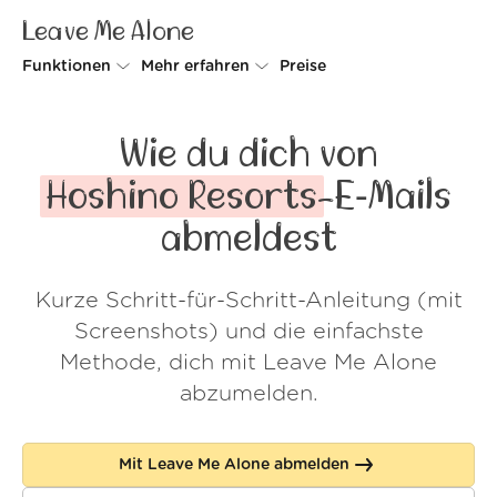
Leave Me Alone
Funktionen
Mehr erfahren
Preise
Unsubscriber
Warum Leave Me Alone
Wie du dich von
Rollups
So geht's
Hoshino Resorts
-E‑Mails
Screener
Sicherheit
abmeldest
Spam Blocker
Kundenstimmen
Kurze Schritt-für-Schritt-Anleitung (mit
Do-not-disturb
Über uns
Screenshots) und die einfachste
FAQ
Methode, dich mit Leave Me Alone
abzumelden.
Login
Mit Leave Me Alone abmelden