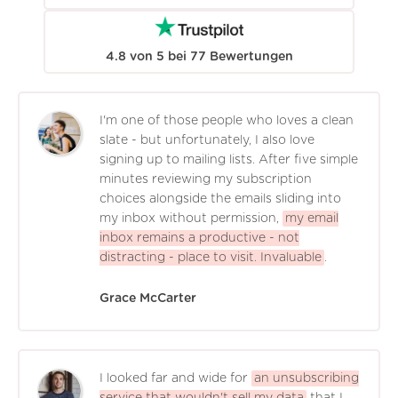
4.8
von
5
bei
77
Bewertungen
I'm one of those people who loves a clean
slate - but unfortunately, I also love
signing up to mailing lists. After five simple
minutes reviewing my subscription
choices alongside the emails sliding into
my inbox without permission,
my email
inbox remains a productive - not
distracting - place to visit. Invaluable
.
Grace McCarter
I looked far and wide for
an unsubscribing
service that wouldn't sell my data
that I