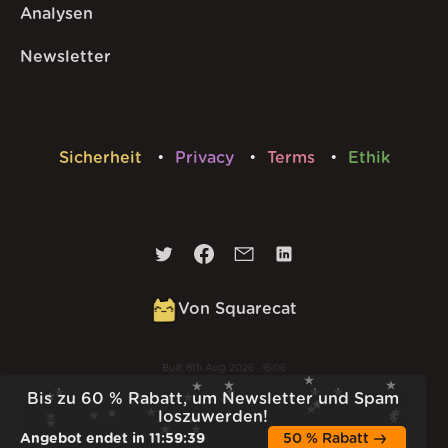
Analysen
Newsletter
Sicherheit
Privacy
Terms
Ethik
Von Squarecat
Built
8th Aug 2026 · 16:06
v
1.56.0
Bis zu 60 % Rabatt, um Newsletter und Spam
loszuwerden!
Angebot endet in
11
:
59
:
38
50 % Rabatt