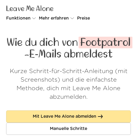
Leave Me Alone
Funktionen
Mehr erfahren
Preise
Unsubscriber
Warum Leave Me Alone
Wie du dich von
Footpatrol
Rollups
So geht's
-E‑Mails abmeldest
Screener
Sicherheit
Kurze Schritt-für-Schritt-Anleitung (mit
Spam Blocker
Kundenstimmen
Screenshots) und die einfachste
Do-not-disturb
Über uns
Methode, dich mit Leave Me Alone
abzumelden.
FAQ
Login
Mit Leave Me Alone abmelden
Manuelle Schritte