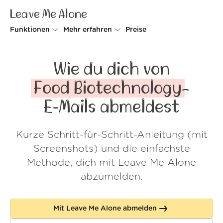
Leave Me Alone
Funktionen
Mehr erfahren
Preise
Unsubscriber
Warum Leave Me Alone
Wie du dich von
Rollups
So geht's
Food Biotechnology
-
Screener
Sicherheit
E‑Mails abmeldest
Spam Blocker
Kundenstimmen
Kurze Schritt-für-Schritt-Anleitung (mit
Do-not-disturb
Über uns
Screenshots) und die einfachste
FAQ
Methode, dich mit Leave Me Alone
abzumelden.
Login
Mit Leave Me Alone abmelden