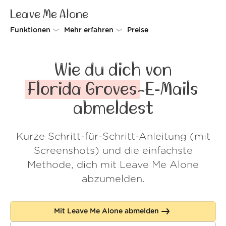
Leave Me Alone
Funktionen
Mehr erfahren
Preise
Unsubscriber
Warum Leave Me Alone
Wie du dich von
Rollups
So geht's
Florida Groves
-E‑Mails
Screener
Sicherheit
abmeldest
Spam Blocker
Kundenstimmen
Kurze Schritt-für-Schritt-Anleitung (mit
Do-not-disturb
Über uns
Screenshots) und die einfachste
FAQ
Methode, dich mit Leave Me Alone
abzumelden.
Login
Mit Leave Me Alone abmelden