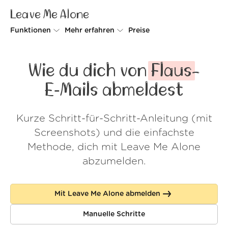
Leave Me Alone
Funktionen
Mehr erfahren
Preise
Unsubscriber
Warum Leave Me Alone
Wie du dich von
Flaus
-
Rollups
So geht's
E‑Mails abmeldest
Screener
Sicherheit
Kurze Schritt-für-Schritt-Anleitung (mit
Spam Blocker
Kundenstimmen
Screenshots) und die einfachste
Do-not-disturb
Über uns
Methode, dich mit Leave Me Alone
abzumelden.
FAQ
Login
Mit Leave Me Alone abmelden
Manuelle Schritte