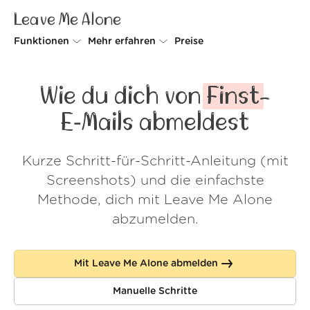
Leave Me Alone
Funktionen
Mehr erfahren
Preise
Unsubscriber
Warum Leave Me Alone
Wie du dich von
Finst
-
Rollups
So geht's
E‑Mails abmeldest
Screener
Sicherheit
Kurze Schritt-für-Schritt-Anleitung (mit
Spam Blocker
Kundenstimmen
Screenshots) und die einfachste
Do-not-disturb
Über uns
Methode, dich mit Leave Me Alone
abzumelden.
FAQ
Login
Mit Leave Me Alone abmelden
Manuelle Schritte