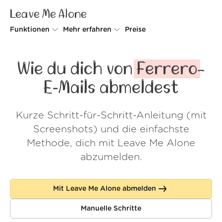
Leave Me Alone
Funktionen
Mehr erfahren
Preise
Unsubscriber
Warum Leave Me Alone
Wie du dich von
Ferrero
-
Rollups
So geht's
E‑Mails abmeldest
Screener
Sicherheit
Kurze Schritt-für-Schritt-Anleitung (mit
Spam Blocker
Kundenstimmen
Screenshots) und die einfachste
Do-not-disturb
Über uns
Methode, dich mit Leave Me Alone
abzumelden.
FAQ
Login
Mit Leave Me Alone abmelden
Manuelle Schritte