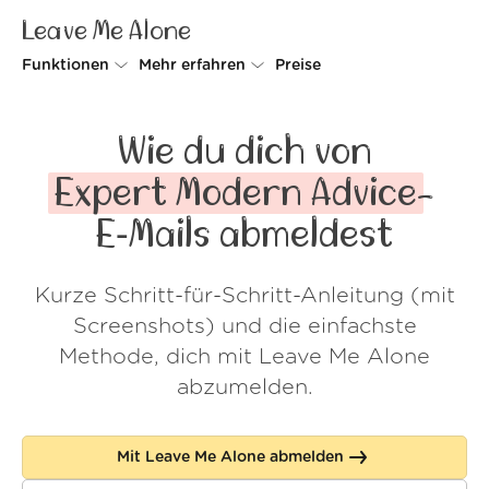
Leave Me Alone
Funktionen
Mehr erfahren
Preise
Unsubscriber
Warum Leave Me Alone
Wie du dich von
Rollups
So geht's
Expert Modern Advice
-
Screener
Sicherheit
E‑Mails abmeldest
Spam Blocker
Kundenstimmen
Kurze Schritt-für-Schritt-Anleitung (mit
Do-not-disturb
Über uns
Screenshots) und die einfachste
FAQ
Methode, dich mit Leave Me Alone
abzumelden.
Login
Mit Leave Me Alone abmelden