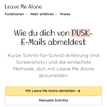
Leave Me Alone
Funktionen
Mehr erfahren
Preise
Unsubscriber
Warum Leave Me Alone
Wie du dich von
DUSK
-
Rollups
So geht's
E‑Mails abmeldest
Screener
Sicherheit
Kurze Schritt-für-Schritt-Anleitung (mit
Spam Blocker
Kundenstimmen
Screenshots) und die einfachste
Do-not-disturb
Über uns
Methode, dich mit Leave Me Alone
abzumelden.
FAQ
Login
Mit Leave Me Alone abmelden
Manuelle Schritte