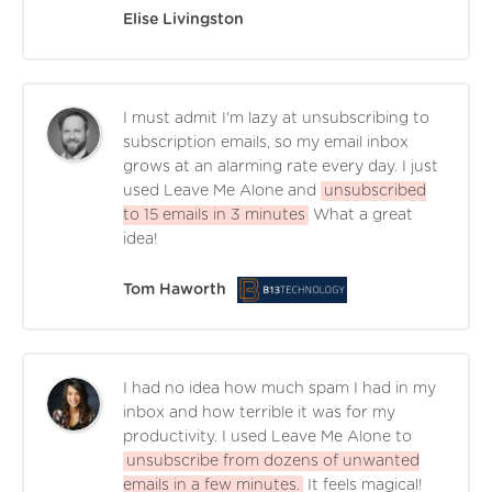
Elise Livingston
I must admit I'm lazy at unsubscribing to
subscription emails, so my email inbox
grows at an alarming rate every day. I just
used Leave Me Alone and
unsubscribed
to 15 emails in 3 minutes
What a great
idea!
Tom Haworth
I had no idea how much spam I had in my
inbox and how terrible it was for my
productivity. I used Leave Me Alone to
unsubscribe from dozens of unwanted
emails in a few minutes.
It feels magical!