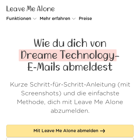
Leave Me Alone
Funktionen
Mehr erfahren
Preise
Unsubscriber
Warum Leave Me Alone
Wie du dich von
Rollups
So geht's
Dreame Technology
-
Screener
Sicherheit
E‑Mails abmeldest
Spam Blocker
Kundenstimmen
Kurze Schritt-für-Schritt-Anleitung (mit
Do-not-disturb
Über uns
Screenshots) und die einfachste
FAQ
Methode, dich mit Leave Me Alone
abzumelden.
Login
Mit Leave Me Alone abmelden