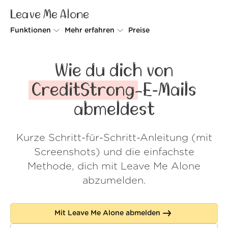
Leave Me Alone
Funktionen
Mehr erfahren
Preise
Unsubscriber
Warum Leave Me Alone
Wie du dich von
Rollups
So geht's
CreditStrong
-E‑Mails
Screener
Sicherheit
abmeldest
Spam Blocker
Kundenstimmen
Kurze Schritt-für-Schritt-Anleitung (mit
Do-not-disturb
Über uns
Screenshots) und die einfachste
FAQ
Methode, dich mit Leave Me Alone
abzumelden.
Login
Mit Leave Me Alone abmelden