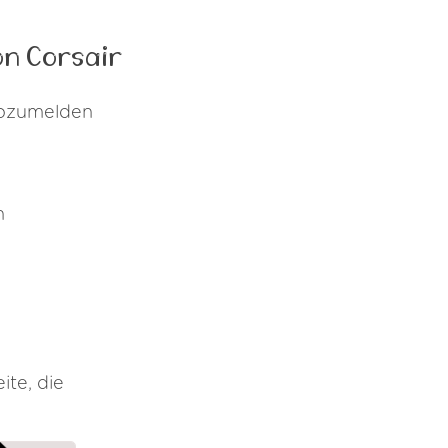
on Corsair
 abzumelden
n
eite, die