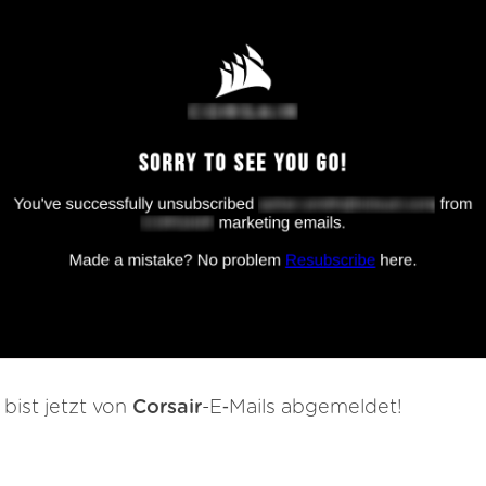
 bist jetzt von
Corsair
-E‑Mails abgemeldet!