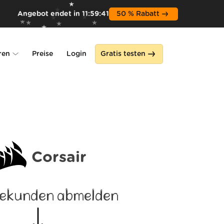
Angebot endet in
11
:
59
:
39
50 % Rabatt
ren
Preise
Login
Gratis testen
Alone
Corsair
en
Sekunden abmelden