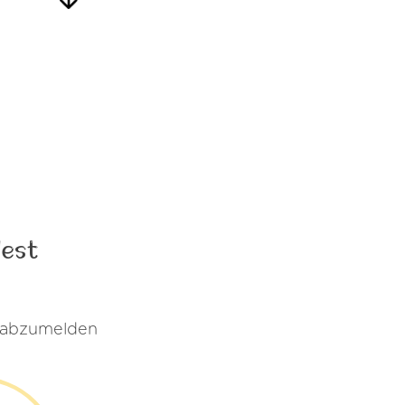
dest
s abzumelden