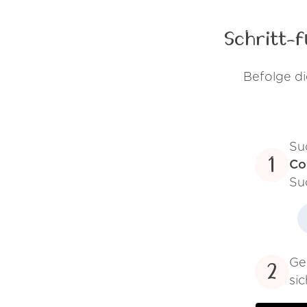
Schritt-f
Befolge di
Su
1
Co
Su
Ge
2
sic