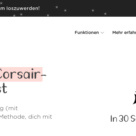
am loszuwerden!
Funktionen
Mehr erfah
Unsubscriber
Warum Leave Me 
Rollups
So geht's
Corsair
-
Screener
Sicherheit
st
Spam Blocker
Kundenstimm
ng (mit
Do-not-disturb
Über uns
Methode, dich mit
In 30 
FAQ