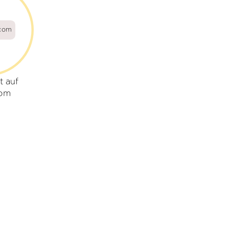
.com
t auf
com