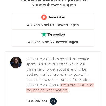
Kundenbewertungen
4.7
von
5
bei
120
Bewertungen
4.8
von
5
bei
77
Bewertungen
Leave Me Alone has helped me reduce
spam 1000% over. I often would join
things, and forget about it and I'd be
getting marketing emails for years. I'm
managing to clear a tonne of junk with
Leave Me Alone and
keep my inbox more
focused on what matters
.
Jess Wallace