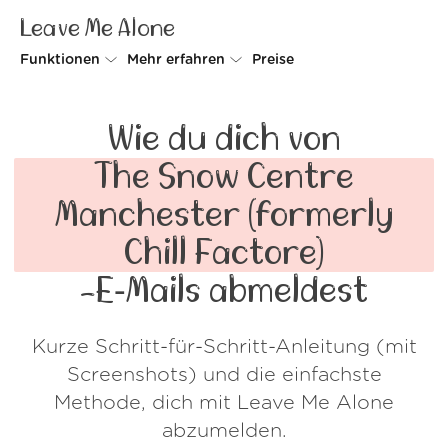
Leave Me Alone
Funktionen
Mehr erfahren
Preise
Unsubscriber
Warum Leave Me Alone
Wie du dich von
Rollups
So geht's
The Snow Centre
Screener
Sicherheit
Manchester (formerly
Spam Blocker
Kundenstimmen
Chill Factore)
Do-not-disturb
Über uns
-E‑Mails abmeldest
FAQ
Kurze Schritt-für-Schritt-Anleitung (mit
Login
Screenshots) und die einfachste
Methode, dich mit Leave Me Alone
abzumelden.