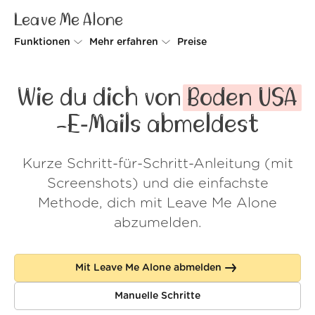
Leave Me Alone
Funktionen
Mehr erfahren
Preise
Unsubscriber
Warum Leave Me Alone
Wie du dich von
Boden USA
Rollups
So geht's
-E‑Mails abmeldest
Screener
Sicherheit
Kurze Schritt-für-Schritt-Anleitung (mit
Spam Blocker
Kundenstimmen
Screenshots) und die einfachste
Do-not-disturb
Über uns
Methode, dich mit Leave Me Alone
abzumelden.
FAQ
Login
Mit Leave Me Alone abmelden
Manuelle Schritte