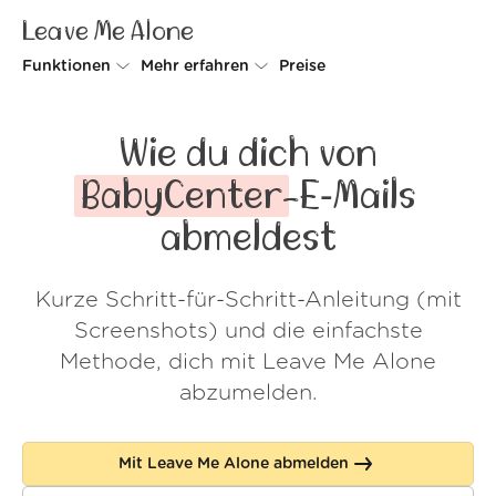
Leave Me Alone
Funktionen
Mehr erfahren
Preise
Unsubscriber
Warum Leave Me Alone
Wie du dich von
Rollups
So geht's
BabyCenter
-E‑Mails
Screener
Sicherheit
abmeldest
Spam Blocker
Kundenstimmen
Kurze Schritt-für-Schritt-Anleitung (mit
Do-not-disturb
Über uns
Screenshots) und die einfachste
FAQ
Methode, dich mit Leave Me Alone
abzumelden.
Login
Mit Leave Me Alone abmelden