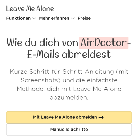
Leave Me Alone
Funktionen
Mehr erfahren
Preise
Unsubscriber
Warum Leave Me Alone
Wie du dich von
AirDoctor
-
Rollups
So geht's
E‑Mails abmeldest
Screener
Sicherheit
Kurze Schritt-für-Schritt-Anleitung (mit
Spam Blocker
Kundenstimmen
Screenshots) und die einfachste
Do-not-disturb
Über uns
Methode, dich mit Leave Me Alone
abzumelden.
FAQ
Login
Mit Leave Me Alone abmelden
Manuelle Schritte