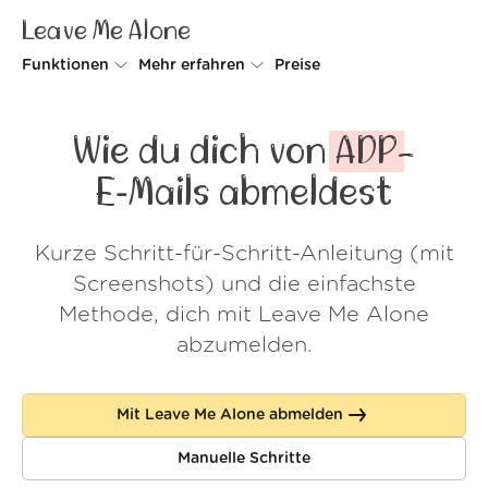
Leave Me Alone
Funktionen
Mehr erfahren
Preise
Unsubscriber
Warum Leave Me Alone
Wie du dich von
ADP
-
Rollups
So geht's
E‑Mails abmeldest
Screener
Sicherheit
Kurze Schritt-für-Schritt-Anleitung (mit
Spam Blocker
Kundenstimmen
Screenshots) und die einfachste
Do-not-disturb
Über uns
Methode, dich mit Leave Me Alone
abzumelden.
FAQ
Login
Mit Leave Me Alone abmelden
Manuelle Schritte