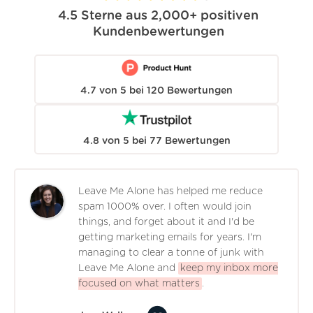
4.5
Sterne aus
2,000+
positiven
Kundenbewertungen
4.7
von
5
bei
120
Bewertungen
4.8
von
5
bei
77
Bewertungen
Leave Me Alone has helped me reduce
spam 1000% over. I often would join
things, and forget about it and I'd be
getting marketing emails for years. I'm
managing to clear a tonne of junk with
Leave Me Alone and
keep my inbox more
focused on what matters
.