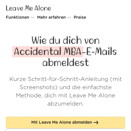
Leave Me Alone
Funktionen
Mehr erfahren
Preise
Unsubscriber
Warum Leave Me Alone
Wie du dich von
Rollups
So geht's
Accidental MBA
-E‑Mails
Screener
Sicherheit
abmeldest
Spam Blocker
Kundenstimmen
Kurze Schritt-für-Schritt-Anleitung (mit
Do-not-disturb
Über uns
Screenshots) und die einfachste
FAQ
Methode, dich mit Leave Me Alone
abzumelden.
Login
Mit Leave Me Alone abmelden