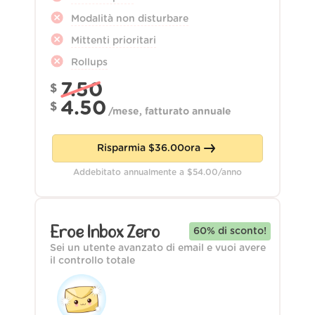
Modalità non disturbare
Mittenti prioritari
Rollups
7.50
$
4.50
$
/
mese, fatturato annuale
Risparmia
$
36.00
ora
Addebitato annualmente a
$
54.00
/anno
Eroe Inbox Zero
60
% di sconto!
Sei un utente avanzato di email e vuoi avere
il controllo totale