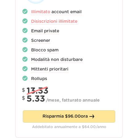
Illimitato
account email
Disiscrizioni illimitate
Email private
Screener
Blocco spam
Modalità non disturbare
Mittenti prioritari
Rollups
13.33
$
5.33
$
/
mese, fatturato annuale
Risparmia
$
96.00
ora
Addebitato annualmente a
$
64.00
/anno