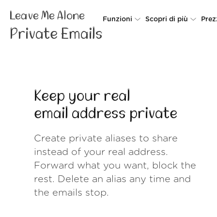
Leave Me Alone
Funzioni
Scopri di più
Prez
Private Emails
Unsubscriber
Perché Leave Me 
Rollups
Come funzion
Screener
Sicurezza
Keep your real
Spam Blocker
Wall of Love
email address
private
Do-not-disturb
Chi siamo
Create private aliases to share
FAQ
instead of your real address.
Accedi
Forward what you want, block the
rest. Delete an alias any time and
the emails stop.