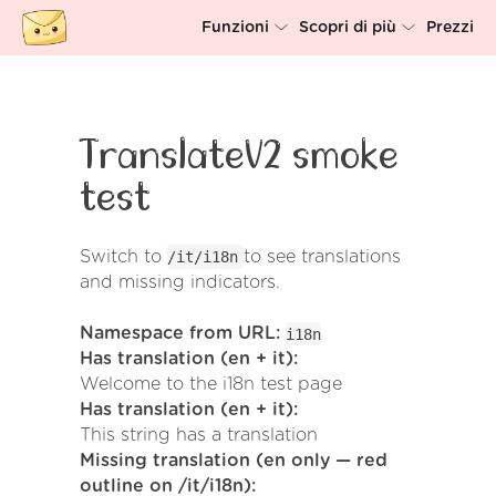
Funzioni
Scopri di più
Prezzi
Unsubscriber
Perché Leave Me Alone
Rollups
Come funziona
TranslateV2 smoke
Screener
Sicurezza
test
Spam Blocker
Wall of Love
Switch to
/it/i18n
to see translations
Do-not-disturb
Chi siamo
and missing indicators.
FAQ
Namespace from URL:
i18n
Accedi
Has translation (en + it):
Welcome to the i18n test page
Has translation (en + it):
This string has a translation
Missing translation (en only — red
outline on /it/i18n):