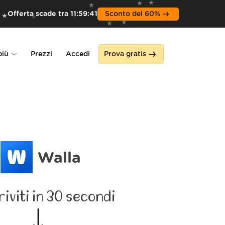
Offerta scade tra
11
:
59
:
39
Sconto del 60%
più
Prezzi
Accedi
Prova gratis
Alone
a
Walla
riviti in 30 secondi