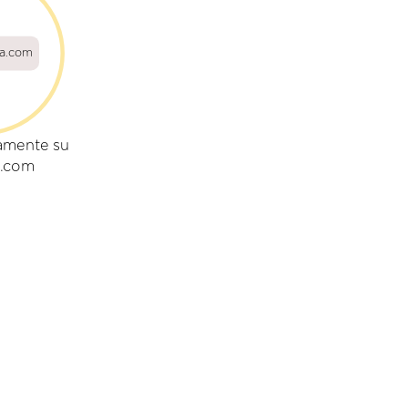
la.com
amente su
a.com