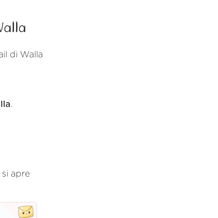
Walla
il di Walla
lla
.
 si apre