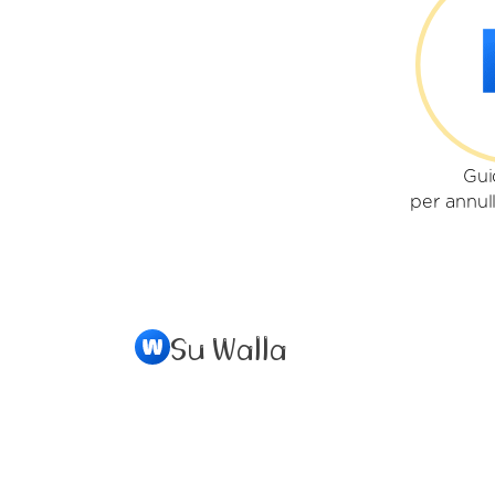
Gui
per annull
Su Walla