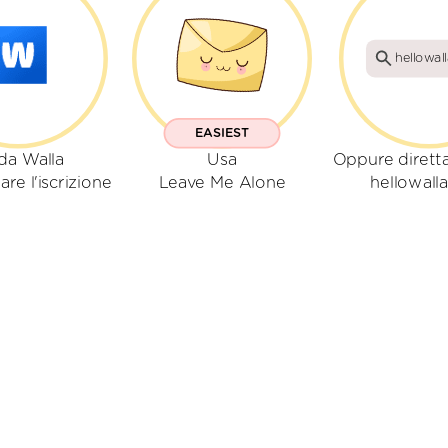
hellowal
EASIEST
da Walla
Usa
Oppure dirett
are l'iscrizione
Leave Me Alone
hellowall