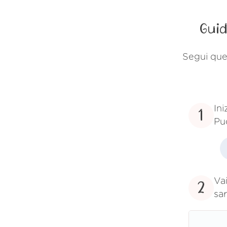
Guid
Segui ques
Ini
1
Pu
Vai
2
sar