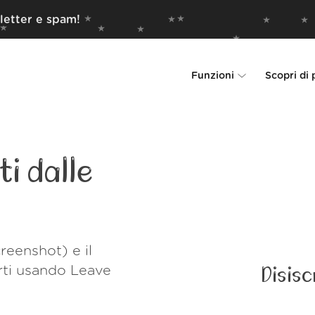
letter e spam!
Funzioni
Scopri di 
Unsubscriber
Perché Leave Me 
Rollups
Come funzion
i dalle
Screener
Sicurezza
Spam Blocker
Wall of Love
reenshot) e il
Do-not-disturb
Chi siamo
rti usando Leave
Disisc
FAQ