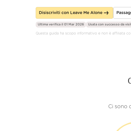
Disiscriviti con Leave Me Alone
Passag
Ultima verifica il 01 Mar 2026
Usata con successo da
visi
Questa guida ha scopo informativo e non è affiliata co
Ci sono d