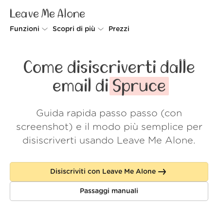
Leave Me Alone
Funzioni
Scopri di più
Prezzi
Unsubscriber
Perché Leave Me Alone
Come disiscriverti dalle
Rollups
Come funziona
email di
Spruce
Screener
Sicurezza
Guida rapida passo passo (con
Spam Blocker
Wall of Love
screenshot) e il modo più semplice per
Do-not-disturb
Chi siamo
disiscriverti usando Leave Me Alone.
FAQ
Disiscriviti con Leave Me Alone
Accedi
Passaggi manuali