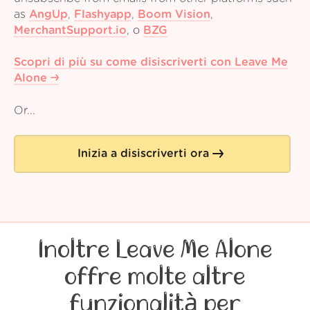
as
AngUp
,
Flashyapp
,
Boom Vision
,
MerchantSupport.io
,
o
BZG
Scopri di più su come disiscriverti con Leave Me
Alone
Or...
Inizia a disiscriverti ora
Inoltre Leave Me Alone
offre molte altre
funzionalità per