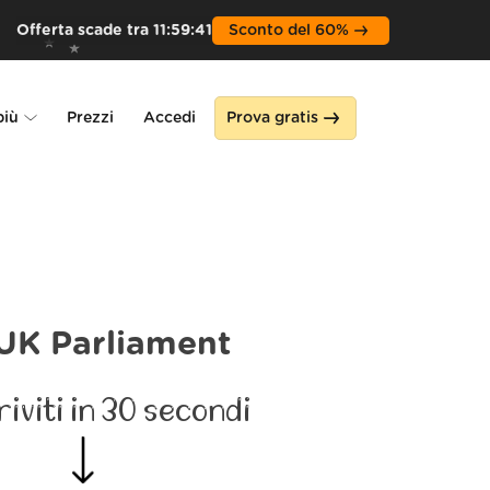
Offerta scade tra
11
:
59
:
39
Sconto del 60%
più
Prezzi
Accedi
Prova gratis
Alone
a
UK Parliament
riviti in 30 secondi