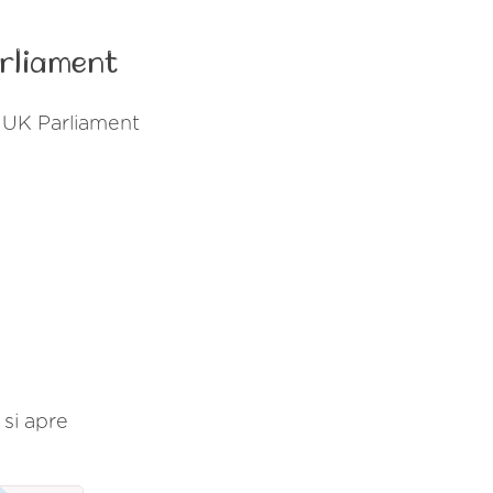
arliament
i UK Parliament
 si apre