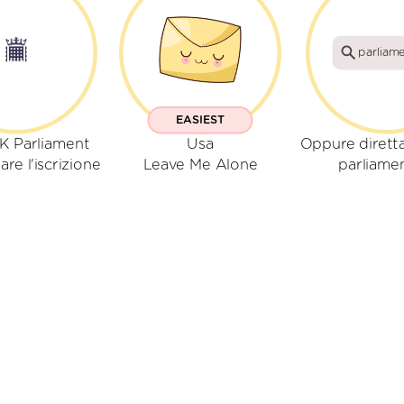
parliam
EASIEST
K Parliament
Usa
Oppure dirett
are l'iscrizione
Leave Me Alone
parliame