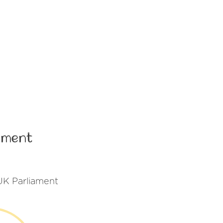
iament
 UK Parliament