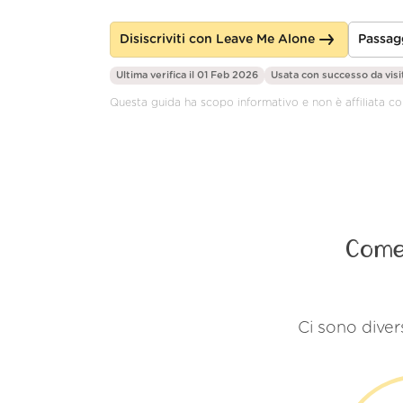
Disiscriviti con Leave Me Alone
Passag
Ultima verifica il 01 Feb 2026
Usata con successo da
visi
Questa guida ha scopo informativo e non è affiliata c
Come 
Ci sono diver