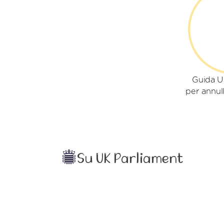
Guida U
per annull
Su UK Parliament