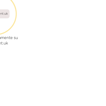
ent.uk
amente su
nt.uk