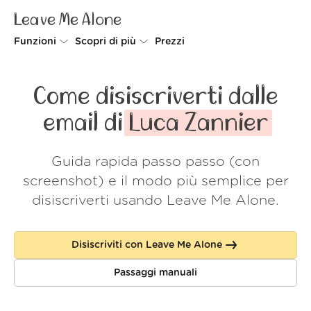
Leave Me Alone
Funzioni
Scopri di più
Prezzi
Unsubscriber
Perché Leave Me Alone
Come disiscriverti dalle
Rollups
Come funziona
email di
Luca Zannier
Screener
Sicurezza
Guida rapida passo passo (con
Spam Blocker
Wall of Love
screenshot) e il modo più semplice per
Do-not-disturb
Chi siamo
disiscriverti usando Leave Me Alone.
FAQ
Disiscriviti con Leave Me Alone
Accedi
Passaggi manuali