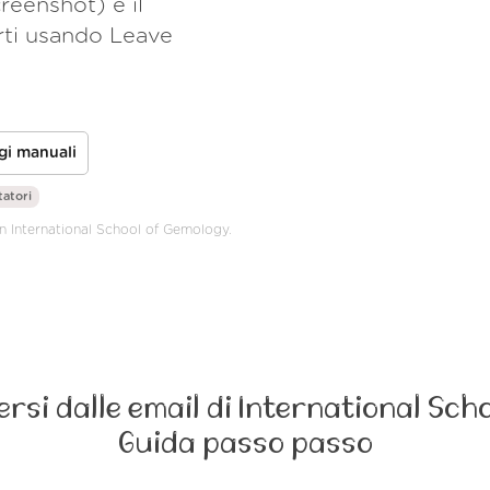
reenshot) e il
rti usando Leave
gi manuali
tatori
on International School of Gemology.
ersi dalle email di International Sch
Guida passo passo