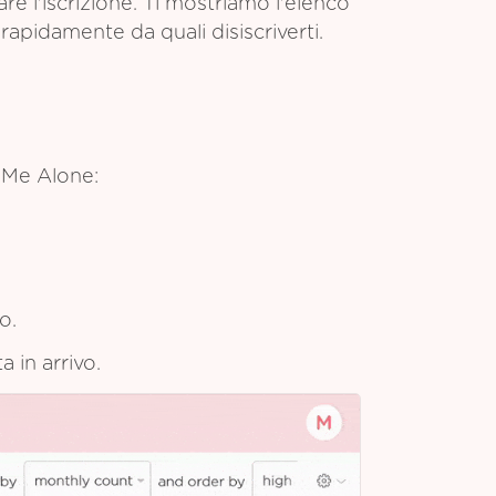
 l'iscrizione. Ti mostriamo l'elenco
rapidamente da quali disiscriverti.
 Me Alone:
o.
a in arrivo.