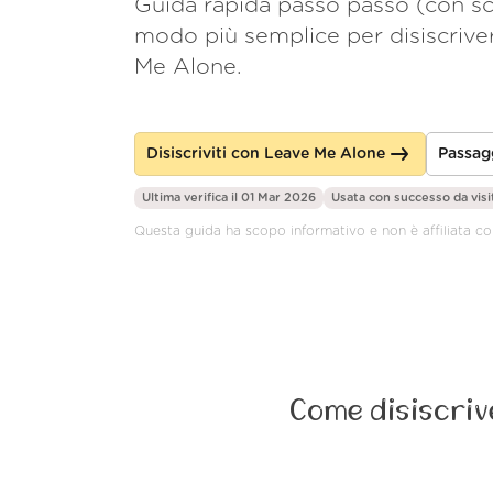
Guida rapida passo passo (con sc
modo più semplice per disiscrive
Me Alone.
Disiscriviti con Leave Me Alone
Passag
Ultima verifica il 01 Mar 2026
Usata con successo da
visi
Questa guida ha scopo informativo e non è affiliata c
Come disiscriv