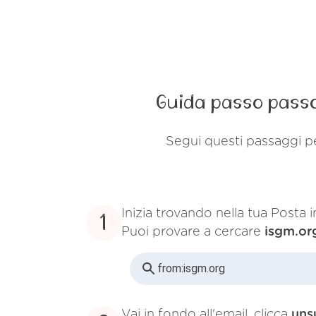
Guida passo passo
Segui questi passaggi pe
Inizia trovando nella tua Posta 
1
Puoi provare a cercare
isgm.or
from:
isgm.org
Vai in fondo all'email, clicca
uns