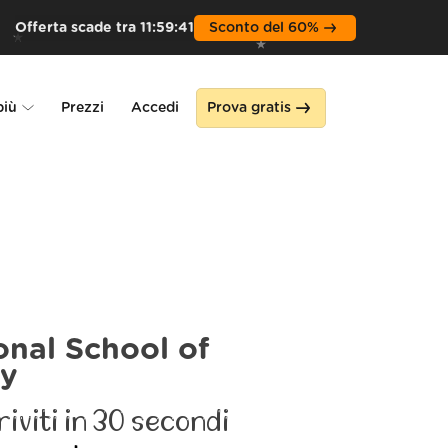
Offerta scade tra
11
:
59
:
40
Sconto del 60%
più
Prezzi
Accedi
Prova gratis
Alone
a
onal School of
y
riviti in 30 secondi