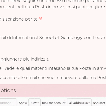
non serve seguire un processo manuale per annullare
esenti nella tua Posta in arrivo, così puoi scegliere 
disiscrizione per te
mail di International School of Gemology con Leave
ggiungere più indirizzi).
per vedere quali mittenti intasano la tua Posta in arriv
e accanto alle email che vuoi rimuovere dalla tua Post