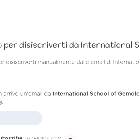
 per disiscriverti da International 
r disiscriverti manualmente dalle email di Interna
in arrivo un'email da
International School of Gemol
g
.
ubscribe
; la pagina che