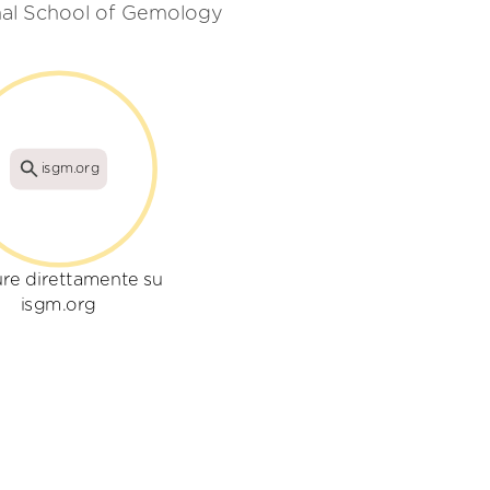
ional School of Gemology
isgm.org
re direttamente su
isgm.org