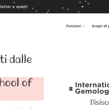
letter e spam!
Funzioni
Scopri di 
Unsubscriber
Perché Leave Me 
Rollups
Come funzion
i dalle
Screener
Sicurezza
Spam Blocker
Wall of Love
hool of
Internati
Gemolog
Do-not-disturb
Chi siamo
Disisc
FAQ