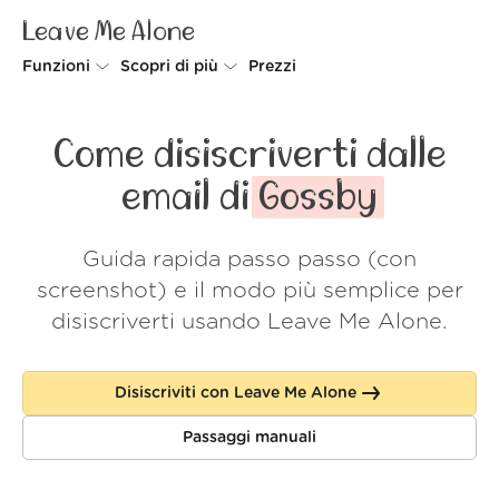
Leave Me Alone
Funzioni
Scopri di più
Prezzi
Unsubscriber
Perché Leave Me Alone
Come disiscriverti dalle
Rollups
Come funziona
email di
Gossby
Screener
Sicurezza
Guida rapida passo passo (con
Spam Blocker
Wall of Love
screenshot) e il modo più semplice per
Do-not-disturb
Chi siamo
disiscriverti usando Leave Me Alone.
FAQ
Disiscriviti con Leave Me Alone
Accedi
Passaggi manuali