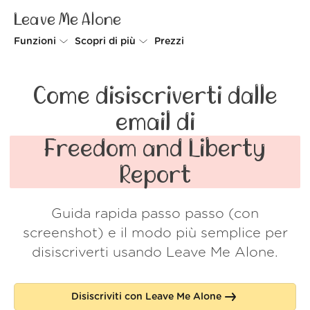
Leave Me Alone
Funzioni
Scopri di più
Prezzi
Unsubscriber
Perché Leave Me Alone
Come disiscriverti dalle
Rollups
Come funziona
email di
Screener
Sicurezza
Freedom and Liberty
Spam Blocker
Wall of Love
Report
Do-not-disturb
Chi siamo
Guida rapida passo passo (con
FAQ
screenshot) e il modo più semplice per
Accedi
disiscriverti usando Leave Me Alone.
Disiscriviti con Leave Me Alone