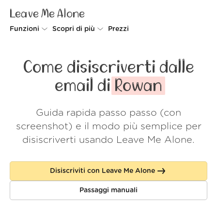
Leave Me Alone
Funzioni
Scopri di più
Prezzi
Unsubscriber
Perché Leave Me Alone
Come disiscriverti dalle
Rollups
Come funziona
email di
Rowan
Screener
Sicurezza
Guida rapida passo passo (con
Spam Blocker
Wall of Love
screenshot) e il modo più semplice per
Do-not-disturb
Chi siamo
disiscriverti usando Leave Me Alone.
FAQ
Disiscriviti con Leave Me Alone
Accedi
Passaggi manuali