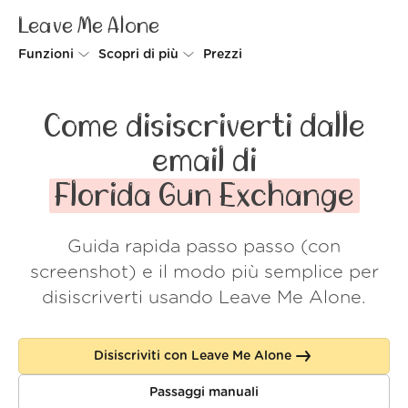
Leave Me Alone
Funzioni
Scopri di più
Prezzi
Unsubscriber
Perché Leave Me Alone
Come disiscriverti dalle
Rollups
Come funziona
email di
Screener
Sicurezza
Florida Gun Exchange
Spam Blocker
Wall of Love
Guida rapida passo passo (con
Do-not-disturb
Chi siamo
screenshot) e il modo più semplice per
FAQ
disiscriverti usando Leave Me Alone.
Accedi
Disiscriviti con Leave Me Alone
Passaggi manuali