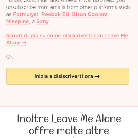
Yahoo, Zoho Mail, and others. It will also help you
unsubscribe from emails from other platforms such
as
Formulyst
,
Reebok EU
,
Bison Coolers
,
Ninepine
,
o
Sony
Scopri di più su come disiscriverti con Leave Me
Alone
Or...
Inizia a disiscriverti ora
Inoltre Leave Me Alone
offre molte altre