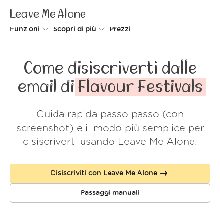
Leave Me Alone
Funzioni
Scopri di più
Prezzi
Unsubscriber
Perché Leave Me Alone
Come disiscriverti dalle
Rollups
Come funziona
email di
Flavour Festivals
Screener
Sicurezza
Guida rapida passo passo (con
Spam Blocker
Wall of Love
screenshot) e il modo più semplice per
Do-not-disturb
Chi siamo
disiscriverti usando Leave Me Alone.
FAQ
Disiscriviti con Leave Me Alone
Accedi
Passaggi manuali