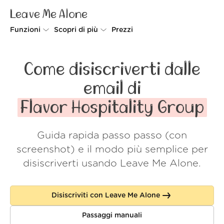
Leave Me Alone
Funzioni
Scopri di più
Prezzi
Unsubscriber
Perché Leave Me Alone
Come disiscriverti dalle
Rollups
Come funziona
email di
Screener
Sicurezza
Flavor Hospitality Group
Spam Blocker
Wall of Love
Guida rapida passo passo (con
Do-not-disturb
Chi siamo
screenshot) e il modo più semplice per
FAQ
disiscriverti usando Leave Me Alone.
Accedi
Disiscriviti con Leave Me Alone
Passaggi manuali