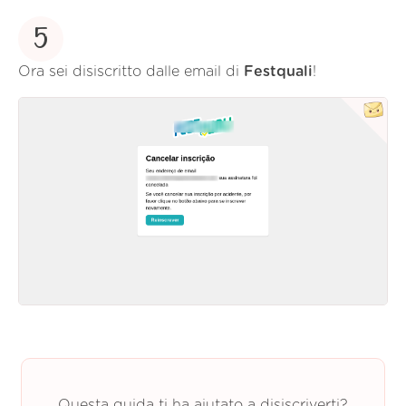
5
Ora sei disiscritto dalle email di
Festquali
!
Questa guida ti ha aiutato a disiscriverti?