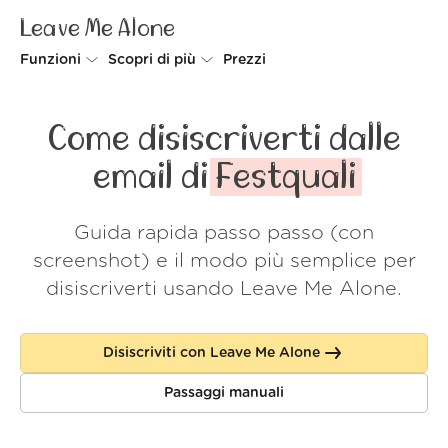
Leave Me Alone
Funzioni
Scopri di più
Prezzi
Unsubscriber
Perché Leave Me Alone
Come disiscriverti dalle
Rollups
Come funziona
email di
Festquali
Screener
Sicurezza
Guida rapida passo passo (con
Spam Blocker
Wall of Love
screenshot) e il modo più semplice per
Do-not-disturb
Chi siamo
disiscriverti usando Leave Me Alone.
FAQ
Disiscriviti con Leave Me Alone
Accedi
Passaggi manuali