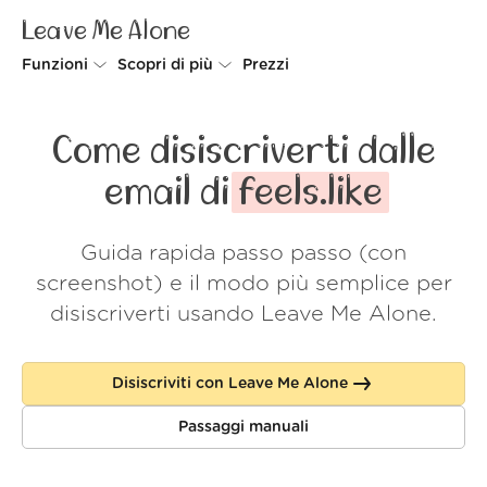
Leave Me Alone
Funzioni
Scopri di più
Prezzi
Unsubscriber
Perché Leave Me Alone
Come disiscriverti dalle
Rollups
Come funziona
email di
feels.like
Screener
Sicurezza
Guida rapida passo passo (con
Spam Blocker
Wall of Love
screenshot) e il modo più semplice per
Do-not-disturb
Chi siamo
disiscriverti usando Leave Me Alone.
FAQ
Disiscriviti con Leave Me Alone
Accedi
Passaggi manuali