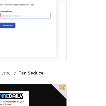
e email di
Fan Seduce
!