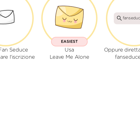
fansedu
EASIEST
Fan Seduce
Usa
Oppure dirett
are l'iscrizione
Leave Me Alone
fanseduc