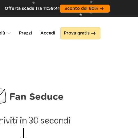
Offerta scade tra
11
:
59
:
39
Sconto del 60%
più
Prezzi
Accedi
Prova gratis
Alone
a
Fan Seduce
riviti in 30 secondi