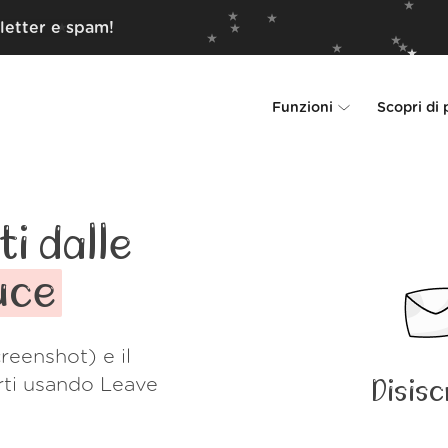
letter e spam!
Funzioni
Scopri di 
Unsubscriber
Perché Leave Me 
Rollups
Come funzion
i dalle
Screener
Sicurezza
uce
Spam Blocker
Wall of Love
reenshot) e il
Do-not-disturb
Chi siamo
rti usando Leave
Disisc
FAQ