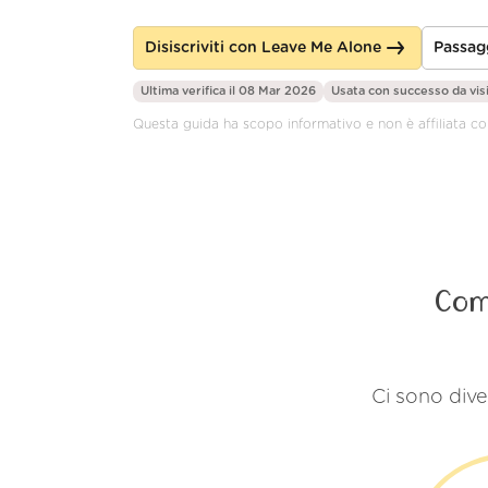
Disiscriviti con Leave Me Alone
Passag
Ultima verifica il 08 Mar 2026
Usata con successo da
vis
Questa guida ha scopo informativo e non è affiliata c
Com
Ci sono dive