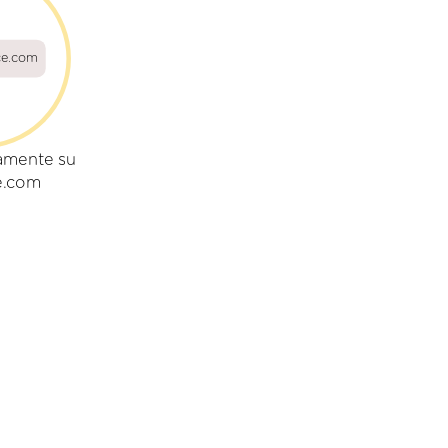
ce.com
amente su
e.com