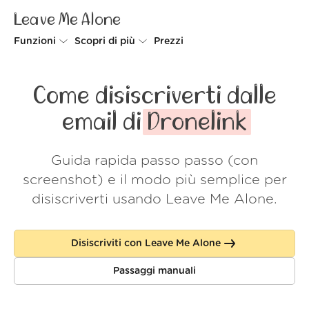
Leave Me Alone
Funzioni
Scopri di più
Prezzi
Unsubscriber
Perché Leave Me Alone
Come disiscriverti dalle
Rollups
Come funziona
email di
Dronelink
Screener
Sicurezza
Guida rapida passo passo (con
Spam Blocker
Wall of Love
screenshot) e il modo più semplice per
Do-not-disturb
Chi siamo
disiscriverti usando Leave Me Alone.
FAQ
Disiscriviti con Leave Me Alone
Accedi
Passaggi manuali