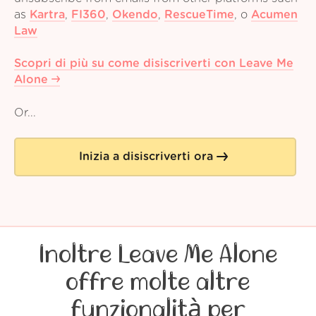
as
Kartra
,
FI360
,
Okendo
,
RescueTime
,
o
Acumen
Law
Scopri di più su come disiscriverti con Leave Me
Alone
Or...
Inizia a disiscriverti ora
Inoltre Leave Me Alone
offre molte altre
funzionalità per