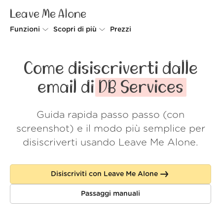
Leave Me Alone
Funzioni
Scopri di più
Prezzi
Unsubscriber
Perché Leave Me Alone
Come disiscriverti dalle
Rollups
Come funziona
email di
DB Services
Screener
Sicurezza
Guida rapida passo passo (con
Spam Blocker
Wall of Love
screenshot) e il modo più semplice per
Do-not-disturb
Chi siamo
disiscriverti usando Leave Me Alone.
FAQ
Disiscriviti con Leave Me Alone
Accedi
Passaggi manuali