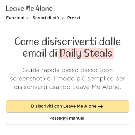
Leave Me Alone
Funzioni
Scopri di più
Prezzi
Unsubscriber
Perché Leave Me Alone
Come disiscriverti dalle
Rollups
Come funziona
email di
Daily Steals
Screener
Sicurezza
Guida rapida passo passo (con
Spam Blocker
Wall of Love
screenshot) e il modo più semplice per
Do-not-disturb
Chi siamo
disiscriverti usando Leave Me Alone.
FAQ
Disiscriviti con Leave Me Alone
Accedi
Passaggi manuali