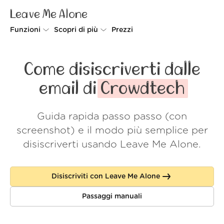
Leave Me Alone
Funzioni
Scopri di più
Prezzi
Unsubscriber
Perché Leave Me Alone
Come disiscriverti dalle
Rollups
Come funziona
email di
Crowdtech
Screener
Sicurezza
Guida rapida passo passo (con
Spam Blocker
Wall of Love
screenshot) e il modo più semplice per
Do-not-disturb
Chi siamo
disiscriverti usando Leave Me Alone.
FAQ
Disiscriviti con Leave Me Alone
Accedi
Passaggi manuali