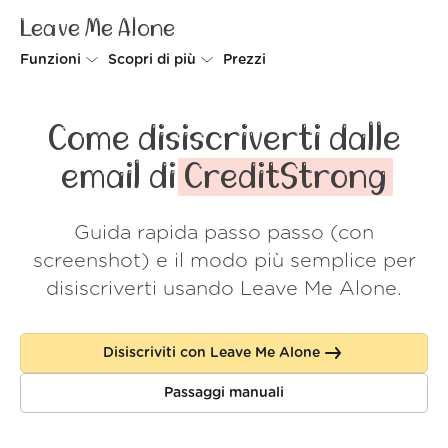
Leave Me Alone
Funzioni
Scopri di più
Prezzi
Unsubscriber
Perché Leave Me Alone
Come disiscriverti dalle
Rollups
Come funziona
email di
CreditStrong
Screener
Sicurezza
Guida rapida passo passo (con
Spam Blocker
Wall of Love
screenshot) e il modo più semplice per
Do-not-disturb
Chi siamo
disiscriverti usando Leave Me Alone.
FAQ
Disiscriviti con Leave Me Alone
Accedi
Passaggi manuali