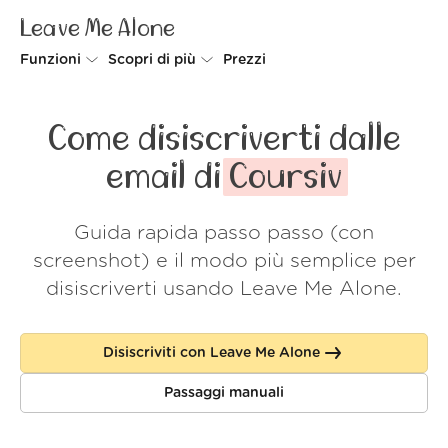
Leave Me Alone
Funzioni
Scopri di più
Prezzi
Unsubscriber
Perché Leave Me Alone
Come disiscriverti dalle
Rollups
Come funziona
email di
Coursiv
Screener
Sicurezza
Guida rapida passo passo (con
Spam Blocker
Wall of Love
screenshot) e il modo più semplice per
Do-not-disturb
Chi siamo
disiscriverti usando Leave Me Alone.
FAQ
Disiscriviti con Leave Me Alone
Accedi
Passaggi manuali