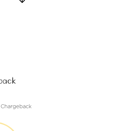
eback
di Chargeback