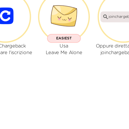
joincharge
EASIEST
Chargeback
Usa
Oppure dirett
are l'iscrizione
Leave Me Alone
joinchargeb