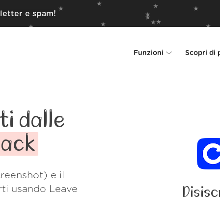
letter e spam!
Funzioni
Scopri di 
Unsubscriber
Perché Leave Me 
Rollups
Come funzion
i dalle
Screener
Sicurezza
ack
Spam Blocker
Wall of Love
reenshot) e il
Do-not-disturb
Chi siamo
rti usando Leave
Disisc
FAQ