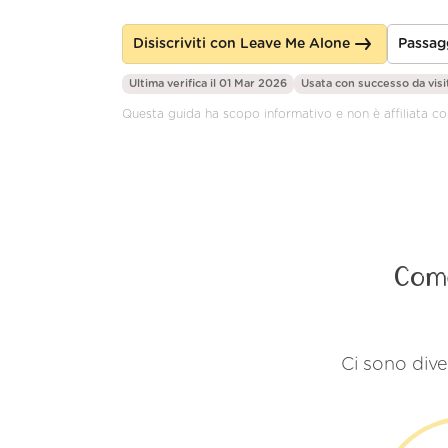
Disiscriviti con Leave Me Alone
Passag
Ultima verifica il 01 Mar 2026
Usata con successo da
visi
Questa guida ha scopo informativo e non è affiliata c
Come
Ci sono dive