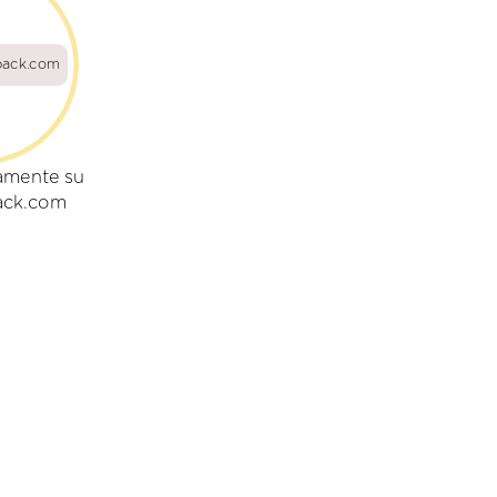
back.com
amente su
ack.com