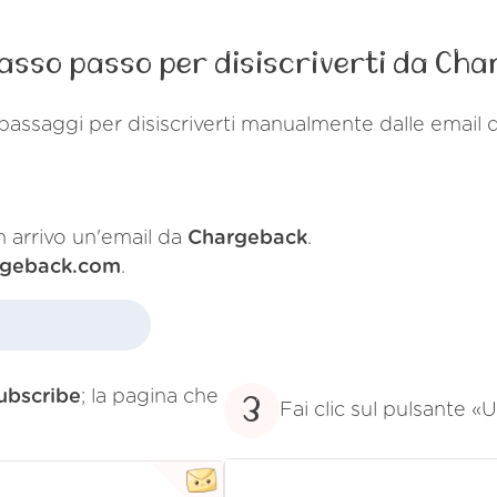
asso passo per disiscriverti da Ch
passaggi per disiscriverti manualmente dalle email
in arrivo un'email da
Chargeback
.
rgeback.com
.
ubscribe
; la pagina che
3
Fai clic sul pulsante «