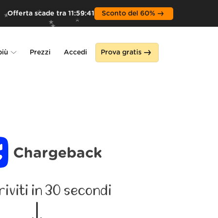
Offerta scade tra
11
:
59
:
39
Sconto del 60%
più
Prezzi
Accedi
Prova gratis
Alone
a
Chargeback
riviti in 30 secondi