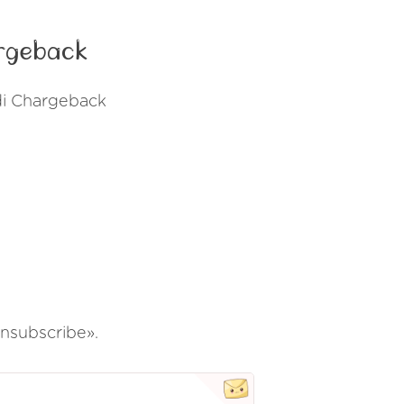
argeback
 di Chargeback
Unsubscribe».