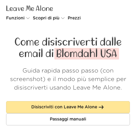
Leave Me Alone
Funzioni
Scopri di più
Prezzi
Unsubscriber
Perché Leave Me Alone
Come disiscriverti dalle
Rollups
Come funziona
email di
Blomdahl USA
Screener
Sicurezza
Guida rapida passo passo (con
Spam Blocker
Wall of Love
screenshot) e il modo più semplice per
Do-not-disturb
Chi siamo
disiscriverti usando Leave Me Alone.
FAQ
Disiscriviti con Leave Me Alone
Accedi
Passaggi manuali