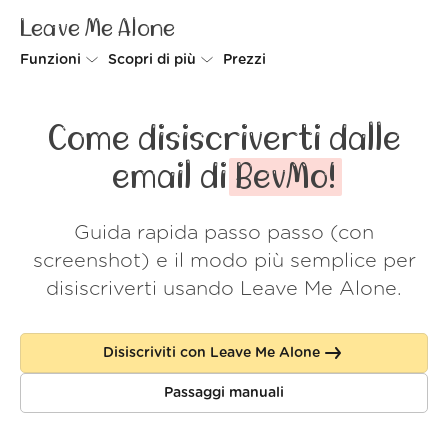
Leave Me Alone
Funzioni
Scopri di più
Prezzi
Unsubscriber
Perché Leave Me Alone
Come disiscriverti dalle
Rollups
Come funziona
email di
BevMo!
Screener
Sicurezza
Guida rapida passo passo (con
Spam Blocker
Wall of Love
screenshot) e il modo più semplice per
Do-not-disturb
Chi siamo
disiscriverti usando Leave Me Alone.
FAQ
Disiscriviti con Leave Me Alone
Accedi
Passaggi manuali