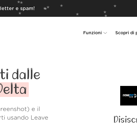
letter e spam!
Funzioni
Scopri di 
Unsubscriber
Perché Leave Me 
Rollups
Come funzion
i dalle
Screener
Sicurezza
Delta
Spam Blocker
Wall of Love
reenshot) e il
Do-not-disturb
Chi siamo
rti usando Leave
Disisc
FAQ