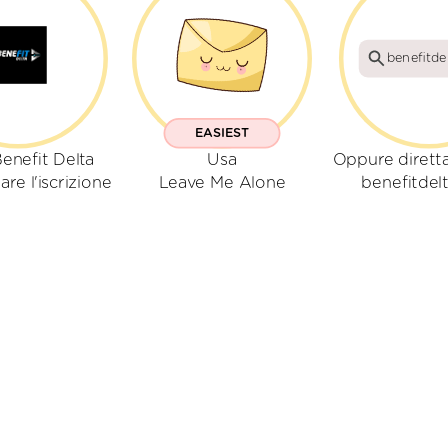
benefitde
EASIEST
enefit Delta
Usa
Oppure dirett
are l'iscrizione
Leave Me Alone
benefitdel