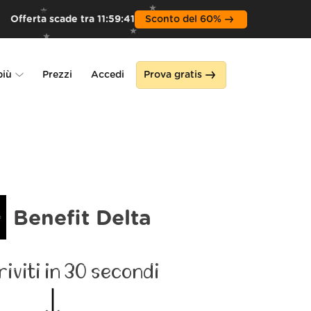
Offerta scade tra
11
:
59
:
39
Sconto del 60%
più
Prezzi
Accedi
Prova gratis
Alone
a
Benefit Delta
riviti in 30 secondi