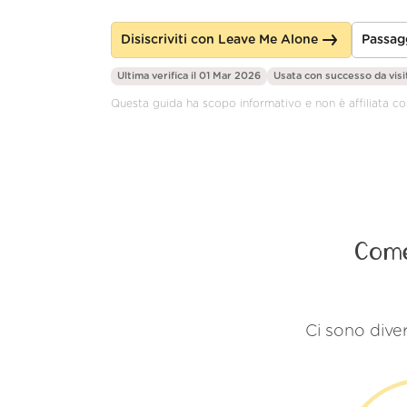
Disiscriviti con Leave Me Alone
Passag
Ultima verifica il 01 Mar 2026
Usata con successo da
visi
Questa guida ha scopo informativo e non è affiliata co
Come
Ci sono diver