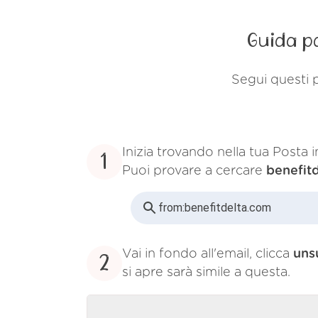
Guida pa
Segui questi p
Inizia trovando nella tua Posta 
1
Puoi provare a cercare
benefit
from:
benefitdelta.com
Vai in fondo all'email, clicca
uns
2
si apre sarà simile a questa.