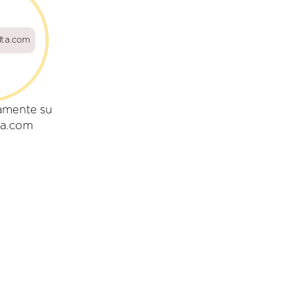
lta.com
amente su
ta.com