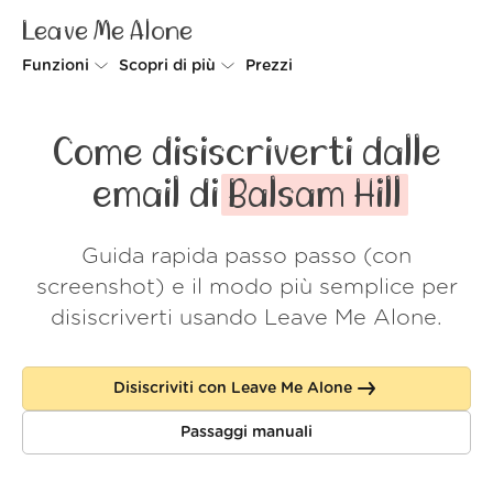
Leave Me Alone
Funzioni
Scopri di più
Prezzi
Unsubscriber
Perché Leave Me Alone
Come disiscriverti dalle
Rollups
Come funziona
email di
Balsam Hill
Screener
Sicurezza
Guida rapida passo passo (con
Spam Blocker
Wall of Love
screenshot) e il modo più semplice per
Do-not-disturb
Chi siamo
disiscriverti usando Leave Me Alone.
FAQ
Disiscriviti con Leave Me Alone
Accedi
Passaggi manuali