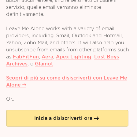
automaticamente e, anche se smetti di usare il
servizio, quelle email verranno eliminate
definitivamente.
Leave Me Alone works with a variety of email
providers, including Gmail, Outlook and Hotmail,
Yahoo, Zoho Mail, and others. It will also help you
unsubscribe from emails from other platforms such
as
FabFitFun
,
Aera
,
Apex Lighting
,
Lost Boys
Archives
,
o
Glamot
Scopri di più su come disiscriverti con Leave Me
Alone
Or...
Inizia a disiscriverti ora